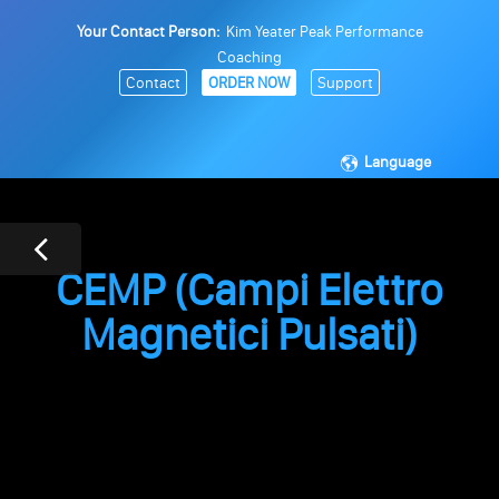
Your Contact Person:
Kim Yeater Peak Performance
Coaching
Contact
ORDER NOW
Support
Language
CEMP (Campi Elettro
Magnetici Pulsati)