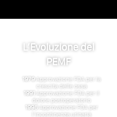
L’Evoluzione del
PEMF
1979
Approvazione FDA per la
crescita delle ossa
1991
Approvazione FDA per il
dolore postoperatorio
1998
Approvazione FDA per
l’incontinenza urinaria