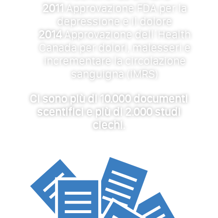
2011
Approvazione FDA per la
depressione e il dolore
2014
Approvazione dellˈHealth
Canada per dolori, malesseri e
incrementare la circolazione
sanguigna (iMRS)
Ci sono più di 10.000 documenti
scentifici e più di 2.000 studi
ciechi.