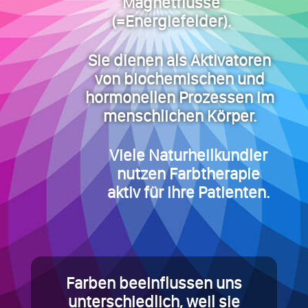
Magnetflüsse
(=Energiefelder).
Sie dienen als Aktivatoren
von biochemischen und
hormonellen Prozessen im
menschlichen Körper.
Viele Naturheilkundler
nutzen Farbtherapie
aktiv für ihre Patienten.
Farben beeinflussen uns
unterschiedlich, weil sie