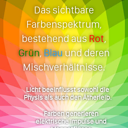
Das sichtbare
Farbenspektrum,
bestehend aus
Rot
,
Grün
,
Blau
und deren
Mischverhältnisse.
Licht beeinflusst sowohl die
Physis als auch den Ätherleib.
Farben generieren
elektrische Impulse und